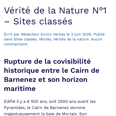
Vérité de la Nature N°1
– Sites classés
Écrit par
Rédacteur Enviro Veritas
le
3 juin 2026
. Publié
dans
Sites classés
,
Vérités
,
Vérités de la nature
.
Aucun
sur
commentaire
Vérité
de
la
Rupture de la covisibilité
Nature
historique entre le Cairn de
N°1
–
Barnenez et son horizon
Sites
classés
maritime
Édifié il y a 6 500 ans, soit 2000 ans avant les
Pyramides, le Cairn de Barnenez domine
majestueusement la baie de Morlaix. Son