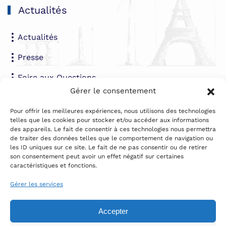
Actualités
Actualités
Presse
Foire aux Questions
Gérer le consentement
Contact
Pour offrir les meilleures expériences, nous utilisons des technologies
telles que les cookies pour stocker et/ou accéder aux informations
des appareils. Le fait de consentir à ces technologies nous permettra
Par email
de traiter des données telles que le comportement de navigation ou
les ID uniques sur ce site. Le fait de ne pas consentir ou de retirer
Téléphone
son consentement peut avoir un effet négatif sur certaines
caractéristiques et fonctions.
Par courrier :
Association Enviro Veritas
Gérer les services
2D Voie d'accès au Port
29600 MORLAIX
Accepter