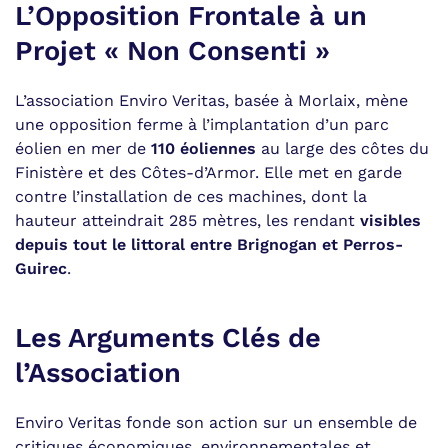
d’Enviro
L’Opposition Frontale à un
Veritas
Projet « Non Consenti »
:
l’association
qui
L’association Enviro Veritas, basée à Morlaix, mène
dénonce
l’impact
une opposition ferme à l’implantation d’un parc
d’un
éolien en mer de
110 éoliennes
au large des côtes du
parc
Finistère et des Côtes-d’Armor. Elle met en garde
de
contre l’installation de ces machines, dont la
110
éoliennes
hauteur atteindrait 285 mètres, les rendant
visibles
géantes
depuis tout le littoral entre Brignogan et Perros-
au
Guirec
.
large
de
Morlaix
et
Les Arguments Clés de
Lannion
l’Association
Enviro Veritas fonde son action sur un ensemble de
critiques économiques, environnementales et