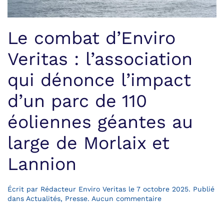
Le combat d’Enviro
Veritas : l’association
qui dénonce l’impact
d’un parc de 110
éoliennes géantes au
large de Morlaix et
Lannion
Écrit par
Rédacteur Enviro Veritas
le
7 octobre 2025
. Publié
sur
dans
Actualités
,
Presse
.
Aucun commentaire
Le
combat